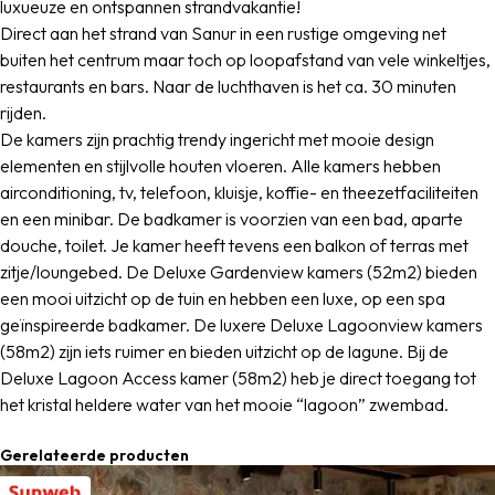
luxueuze en ontspannen strandvakantie!
Direct aan het strand van Sanur in een rustige omgeving net
buiten het centrum maar toch op loopafstand van vele winkeltjes,
restaurants en bars. Naar de luchthaven is het ca. 30 minuten
rijden.
De kamers zijn prachtig trendy ingericht met mooie design
elementen en stijlvolle houten vloeren. Alle kamers hebben
airconditioning, tv, telefoon, kluisje, koffie- en theezetfaciliteiten
en een minibar. De badkamer is voorzien van een bad, aparte
douche, toilet. Je kamer heeft tevens een balkon of terras met
zitje/loungebed. De Deluxe Gardenview kamers (52m2) bieden
een mooi uitzicht op de tuin en hebben een luxe, op een spa
geïnspireerde badkamer. De luxere Deluxe Lagoonview kamers
(58m2) zijn iets ruimer en bieden uitzicht op de lagune. Bij de
Deluxe Lagoon Access kamer (58m2) heb je direct toegang tot
het kristal heldere water van het mooie “lagoon” zwembad.
Gerelateerde producten