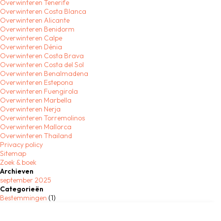
Overwinteren Tenerife
Overwinteren Costa Blanca
Overwinteren Alicante
Overwinteren Benidorm
Overwinteren Calpe
Overwinteren Dénia
Overwinteren Costa Brava
Overwinteren Costa del Sol
Overwinteren Benalmadena
Overwinteren Estepona
Overwinteren Fuengirola
Overwinteren Marbella
Overwinteren Nerja
Overwinteren Torremolinos
Overwinteren Mallorca
Overwinteren Thailand
Privacy policy
Sitemap
Zoek & boek
Archieven
september 2025
Categorieën
Bestemmingen
(1)