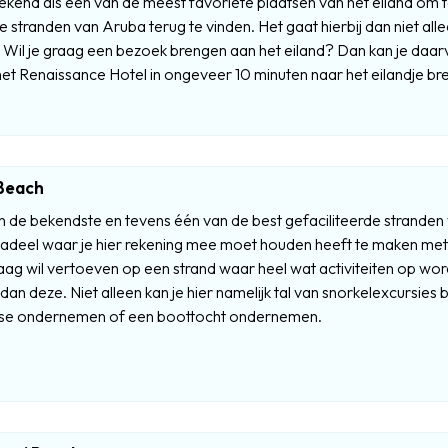
ekend als één van de meest favoriete plaatsen van het eiland om t
 stranden van Aruba terug te vinden. Het gaat hierbij dan niet 
Wil je graag een bezoek brengen aan het eiland? Dan kan je daarv
et Renaissance Hotel in ongeveer 10 minuten naar het eilandje bre
Beach
 de bekendste en tevens één van de best gefaciliteerde stranden 
nadeel waar je hier rekening mee moet houden heeft te maken me
aag wil vertoeven op een strand waar heel wat activiteiten op w
an deze. Niet alleen kan je hier namelijk tal van snorkelexcursies
uise ondernemen of een boottocht ondernemen.