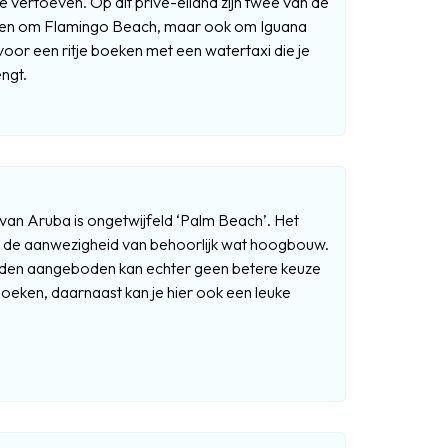
e vertoeven. Op dit privé-eiland zijn twee van de
alleen om Flamingo Beach, maar ook om Iguana
oor een ritje boeken met een watertaxi die je
ngt.
van Aruba is ongetwijfeld ‘Palm Beach’. Het
t de aanwezigheid van behoorlijk wat hoogbouw.
orden aangeboden kan echter geen betere keuze
 boeken, daarnaast kan je hier ook een leuke