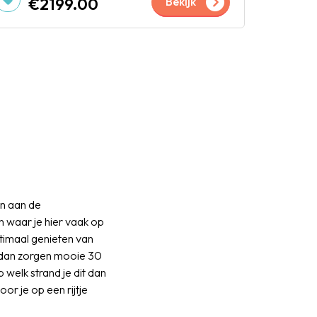
€2199.00
Bekijk
en aan de
n waar je hier vaak op
ptimaal genieten van
s dan zorgen mooie 30
 welk strand je dit dan
r je op een rijtje