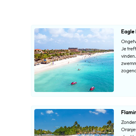
Eagle
Ongetwi
Je tref
vinden.
zwemme
zogena
Flami
Zonder 
Oranjes