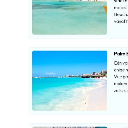
staat b
mooiste
Beach. 
vanaf h
Palm 
Eén van
enige 
Wie gr
maken d
zeilcr