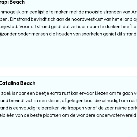
rapi Beach
onmogelijk om een lijstje te maken met de mooiste stranden van Ar
en. Dit strand bevindt zich aan de noordwestkust van het eiland 
njestad. Voor dit strand geldt dat ze haar naam te danken heeft aan
bijzonder onder mensen die houden van snorkelen geniet dit strand 
Catalina Beach
zoek is naar een beetje extra rust kan ervoor kiezen om te gaan v
and bevindt zich in een kleine, afgelegen baai die uitnodigt om ru
and is eenvoudig te bereiken via trappen vanaf de zeer ruime parki
eid één van de beste plaatsen om de wondere onderwaterwereld v