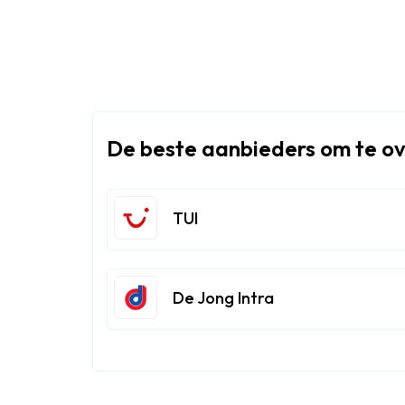
Rolex
Replica
Watch
imitation
De beste aanbieders om te ov
rolex
best
replica
TUI
watches
De Jong Intra