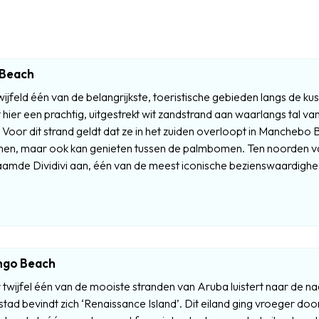
 Beach
jfeld één van de belangrijkste, toeristische gebieden langs de ku
t hier een prachtig, uitgestrekt wit zandstrand aan waarlangs tal van
 Voor dit strand geldt dat ze in het zuiden overloopt in Manchebo B
n, maar ook kan genieten tussen de palmbomen. Ten noorden van
amde Dividivi aan, één van de meest iconische bezienswaardighed
ngo Beach
twijfel één van de mooiste stranden van Aruba luistert naar de n
tad bevindt zich ‘Renaissance Island’. Dit eiland ging vroeger do