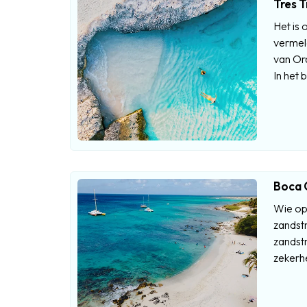
Tres T
Het is 
vermeld
van Ora
In het 
Boca 
Wie op 
zandstr
zandstr
zekerh